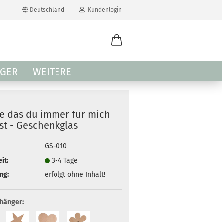
Deutschland
Kundenlogin
il
GER
WEITERE
wort
e das du immer für mich
st - Geschenkglas
GS-010
erstellen
it:
3-4 Tage
ort vergessen?
ng:
erfolgt ohne Inhalt!
nhänger: