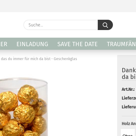
Lieferland
Suche...
E-Ma
PER
EINLADUNG
SAVE THE DATE
TRAUMFÄN
Pass
das du immer für mich da bist - Geschenkglas
Dank
da bi
Art.Nr.:
Konto 
Lieferze
Passw
Lieferu
Holz A