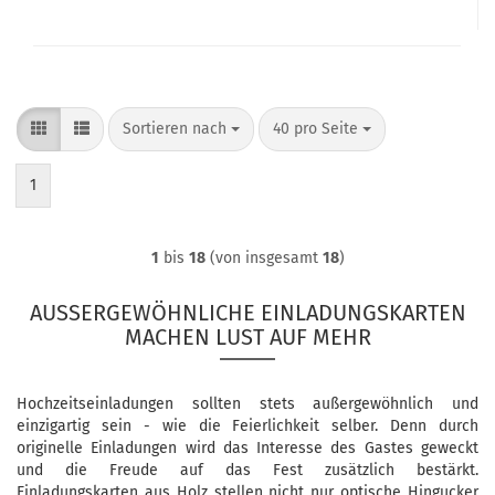
Sortieren nach
pro Seite
Sortieren nach
40 pro Seite
1
1
bis
18
(von insgesamt
18
)
AUSSERGEWÖHNLICHE EINLADUNGSKARTEN M
ACHEN LUST AUF MEHR
Hochzeitseinladungen sollten stets außergewöhnlich und
einzigartig sein - wie die Feierlichkeit selber. Denn durch
originelle Einladungen wird das Interesse des Gastes geweckt
und die Freude auf das Fest zusätzlich bestärkt.
Einladungskarten aus Holz stellen nicht nur optische Hingucker