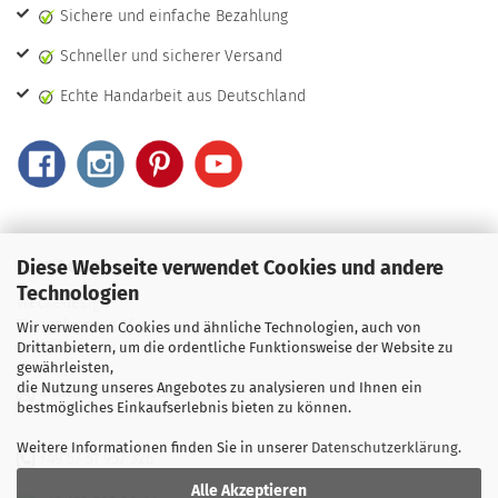
Sichere und einfache Bezahlung
Schneller und sicherer Versand
Echte Handarbeit aus Deutschland
Diese Webseite verwendet Cookies und andere
Kontakt & Beratung...
Technologien
Weckedesign
Thingplatzweg 16
Wir verwenden Cookies und ähnliche Technologien, auch von
31737 Rinteln
Drittanbietern, um die ordentliche Funktionsweise der Website zu
gewährleisten,
die Nutzung unseres Angebotes zu analysieren und Ihnen ein
airbrush@weckedesign.de
bestmögliches Einkaufserlebnis bieten zu können.
Weitere Informationen finden Sie in unserer
Datenschutzerklärung
.
+49 57 51 957 326
Alle Akzeptieren